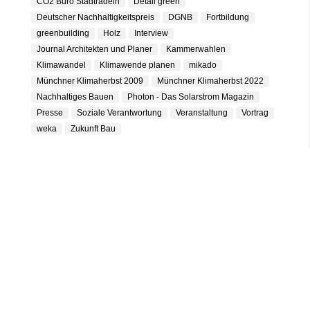
CO2 Büro Stadtradeln
Detail green
Deutscher Nachhaltigkeitspreis
DGNB
Fortbildung
greenbuilding
Holz
Interview
Journal Architekten und Planer
Kammerwahlen
Klimawandel
Klimawende planen
mikado
Münchner Klimaherbst 2009
Münchner Klimaherbst 2022
Nachhaltiges Bauen
Photon - Das Solarstrom Magazin
Presse
Soziale Verantwortung
Veranstaltung
Vortrag
weka
Zukunft Bau
KONTAKTIEREN SIE UNS
NEST ECOARCHITEKTUR