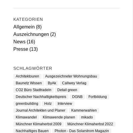
KATEGORIEN
Allgemein
(8)
Auszeichnungen
(2)
News
(16)
Presse
(13)
SCHLAGWÖRTER
Architektouren
Ausgezeichneter Wohnungsbau
Baunetz Wissen
ByAk
Callwey Verlag
CO2 Büro Stadtradeln
Detail green
Deutscher Nachhaltigkeitspreis
DGNB
Fortbildung
greenbuilding
Holz
Interview
Journal Architekten und Planer
Kammerwahlen
Klimawandel
Klimawende planen
mikado
Münchner Klimaherbst 2009
Münchner Klimaherbst 2022
Nachhaltiges Bauen
Photon - Das Solarstrom Magazin