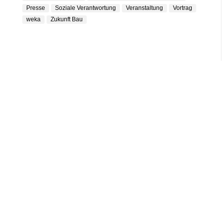
Presse
Soziale Verantwortung
Veranstaltung
Vortrag
weka
Zukunft Bau
KONTAKTIEREN SIE UNS
NEST ECOARCHITEKTUR
Baumkirchner Str. 4
81673 München
+49 89 9901628-10
mail@nest-ecoarchitektur.de