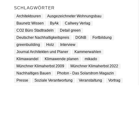
SCHLAGWÖRTER
Architektouren
Ausgezeichneter Wohnungsbau
Baunetz Wissen
ByAk
Callwey Verlag
CO2 Büro Stadtradeln
Detail green
Deutscher Nachhaltigkeitspreis
DGNB
Fortbildung
greenbuilding
Holz
Interview
Journal Architekten und Planer
Kammerwahlen
Klimawandel
Klimawende planen
mikado
Münchner Klimaherbst 2009
Münchner Klimaherbst 2022
Nachhaltiges Bauen
Photon - Das Solarstrom Magazin
Presse
Soziale Verantwortung
Veranstaltung
Vortrag
weka
Zukunft Bau